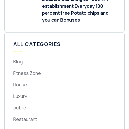
establishment Everyday 100
percent free Potato chips and
you can Bonuses
ALL CATEGORIES
Blog
Fitness Zone
House
Luxury
public
Restaurant