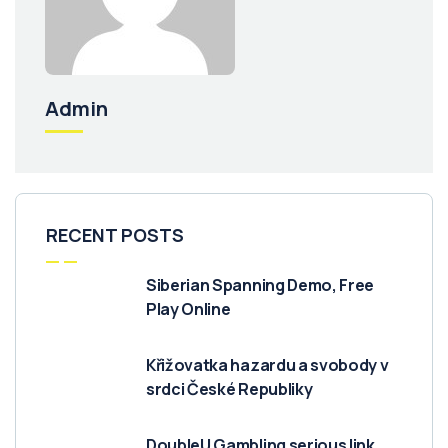
Admin
RECENT POSTS
Siberian Spanning Demo, Free
Play Online
Křižovatka hazardu a svobody v
srdci České Republiky
DoubleU Gambling serious link