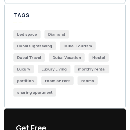
TAGS
bed space
Diamond
Dubai Sightseeing
Dubai Tourism
Dubai Travel
Dubai Vacation
Hostel
Luxury
Luxury Living
monthly rental
partition
room on rent
rooms
sharing apartment
Get Free