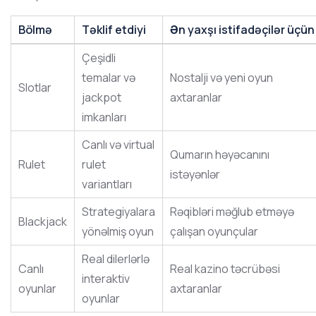
Bölmə
Təklif etdiyi
Ən yaxşı istifadəçilər üçün
Çeşidli
temalar və
Nostalji və yeni oyun
Slotlar
jackpot
axtaranlar
imkanları
Canlı və virtual
Qumarın həyəcanını
Rulet
rulet
istəyənlər
variantları
Strategiyalara
Rəqibləri məğlub etməyə
Blackjack
yönəlmiş oyun
çalışan oyunçular
Real dilerlərlə
Canlı
Real kazino təcrübəsi
interaktiv
oyunlar
axtaranlar
oyunlar