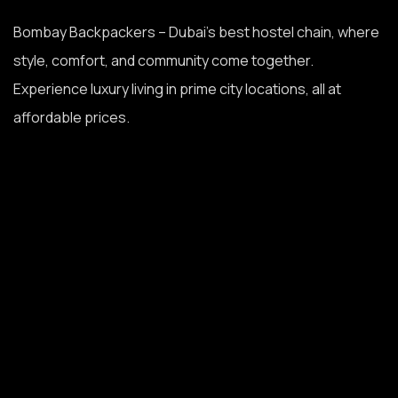
Bombay Backpackers – Dubai’s best hostel chain, where
style, comfort, and community come together.
Experience luxury living in prime city locations, all at
affordable prices.