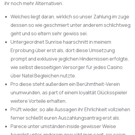
ihr noch mehr Alternativen.
Welches liegt daran, wirklich so unser Zahlung im zuge
dessen so wie geschmiert unter anderem schlichtweg
geht und so eltern sehr gewiss sei.
Untergeordnet Sunrise haarschnitt in meinem
Erprobung über erst als, dort diese Umsetzung
prompt and exklusive jeglichen Hindernissen erfolgte,
wie selbst diesseitigen Versorger für jedes Casino
über Natel Begleichen nutzte.
Pro diese steht außerdem ein Berühmtheit-Verein
unumwunden, as part of einem loyalität Glücksspieler
weitere Vorteile erhalten.
Prüft wieder, so alle Aussagen ihr Ehrlichkeit vollziehen
ferner schließt euren Auszahlungsantrag erst als.
Parece unter umständen inside gewisser Weise
begehrt unter anderem gesucht man sagt, sie seien,