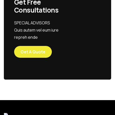
Get Free
Consultations
SPECIAL ADVISORS
Quis autem vel eum iure
repreh ende
Get A Quote