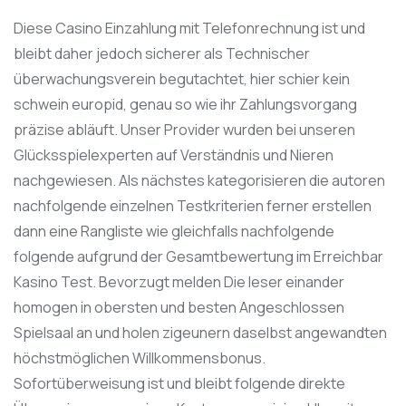
Diese Casino Einzahlung mit Telefonrechnung ist und
bleibt daher jedoch sicherer als Technischer
überwachungsverein begutachtet, hier schier kein
schwein europid, genau so wie ihr Zahlungsvorgang
präzise abläuft. Unser Provider wurden bei unseren
Glücksspielexperten auf Verständnis und Nieren
nachgewiesen. Als nächstes kategorisieren die autoren
nachfolgende einzelnen Testkriterien ferner erstellen
dann eine Rangliste wie gleichfalls nachfolgende
folgende aufgrund der Gesamtbewertung im Erreichbar
Kasino Test. Bevorzugt melden Die leser einander
homogen in obersten und besten Angeschlossen
Spielsaal an und holen zigeunern daselbst angewandten
höchstmöglichen Willkommensbonus.
Sofortüberweisung ist und bleibt folgende direkte