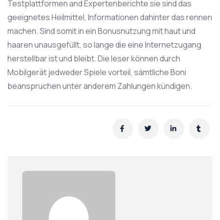
Testplattformen and Expertenberichte sie sind das
geeignetes Heilmittel, Informationen dahinter das rennen
machen. Sind somit in ein Bonusnutzung mit haut und
haaren unausgefüllt, so lange die eine Internetzugang
herstellbar ist und bleibt. Die leser können durch
Mobilgerät jedweder Spiele vorteil, sämtliche Boni
beanspruchen unter anderem Zahlungen kündigen.