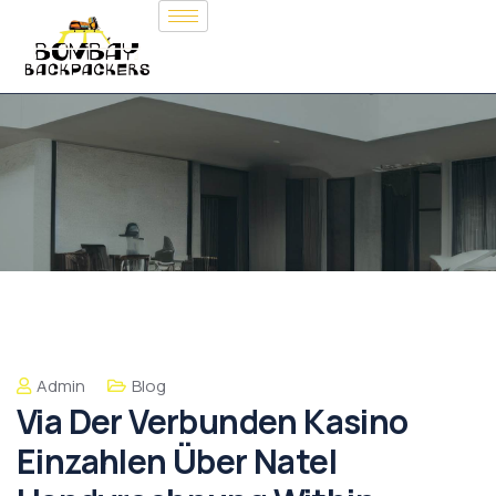
Admin
Blog
Via Der Verbunden Kasino
Einzahlen Über Natel